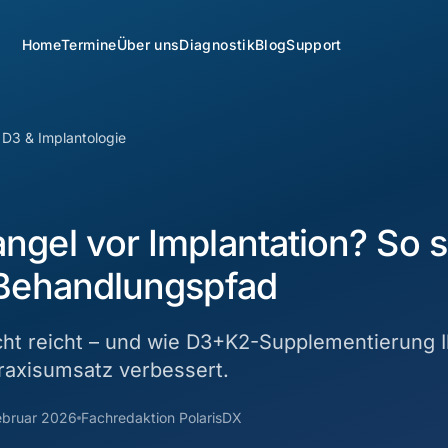
Home
Termine
Über uns
Diagnostik
Blog
Support
 D3 & Implantologie
gel vor Implantation? So s
Behandlungs­pfad
cht reicht – und wie D3+K2-Supplementierung I
raxisumsatz verbessert.
Februar 2026
Fachredaktion PolarisDX