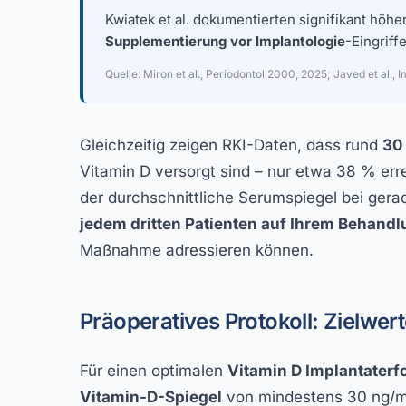
Kwiatek et al. dokumentierten signifikant hö
Supplementierung vor Implantologie
-Eingriff
Quelle: Miron et al., Periodontol 2000, 2025; Javed et al.,
Gleichzeitig zeigen RKI-Daten, dass rund
30
Vitamin D versorgt sind – nur etwa 38 % err
der durchschnittliche Serumspiegel bei gerad
jedem dritten Patienten auf Ihrem Behand
Maßnahme adressieren können.
Präoperatives Protokoll: Zielwe
Für einen optimalen
Vitamin D Implantaterf
Vitamin-D-Spiegel
von mindestens 30 ng/ml 