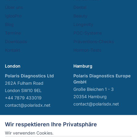
Über uns
Dental
IglooPro
Beauty
Blog
Longevity
Termine
POC-Systeme
Downloads
Präventions-Checks
Kontakt
Hormon-Tests
London
Hamburg
Polaris Diagnostics Ltd
Polaris Diagnostics Europe
GmbH
262A Fulham Road
Große Bleichen 1 - 3
London SW10 9EL
20354 Hamburg
+44 7879 433019
contact@polarisdx.net
contact@polarisdx.net
Wir respektieren Ihre Privatsphäre
Copyright ©PolarisDX 2026 Alle Rechte
Wir verwenden Cookies.