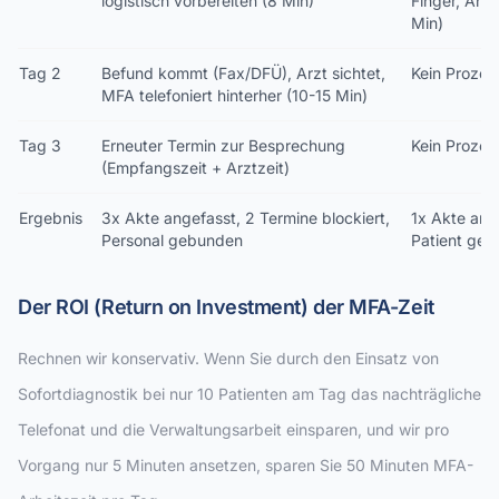
logistisch vorbereiten (8 Min)
Finger, Anal
Min)
Tag 2
Befund kommt (Fax/DFÜ), Arzt sichtet,
Kein Prozess
MFA telefoniert hinterher (10-15 Min)
Tag 3
Erneuter Termin zur Besprechung
Kein Prozess
(Empfangszeit + Arztzeit)
Ergebnis
3x Akte angefasst, 2 Termine blockiert,
1x Akte ange
Personal gebunden
Patient geht
Der ROI (Return on Investment) der MFA-Zeit
Rechnen wir konservativ. Wenn Sie durch den Einsatz von
Sofortdiagnostik bei nur 10 Patienten am Tag das nachträgliche
Telefonat und die Verwaltungsarbeit einsparen, und wir pro
Vorgang nur 5 Minuten ansetzen, sparen Sie 50 Minuten MFA-