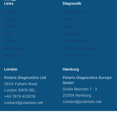
Links
Diagnostik
Home
Alle Services
Über uns
Dental
IglooPro
Beauty
Blog
Longevity
Termine
POC-Systeme
Downloads
Präventions-Checks
Kontakt
Hormon-Tests
London
Hamburg
Polaris Diagnostics Ltd
Polaris Diagnostics Europe
GmbH
262A Fulham Road
Große Bleichen 1 - 3
London SW10 9EL
20354 Hamburg
+44 7879 433019
contact@polarisdx.net
contact@polarisdx.net