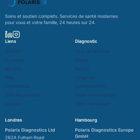
Soins et soutien complets. Services de santé modernes
pour vous et votre famille, 24 heures sur 24.
Liens
Diagnostic
Accueil
Tous les services
À propos
Dental
IglooPro
Beauty
Blog
Longevity
Événements
Systèmes POC
Téléchargements
Bilans de prévention
Contact
Tests hormonaux
Londres
Hambourg
Polaris Diagnostics Ltd
Polaris Diagnostics Europe
GmbH
262A Fulham Road