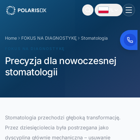
PL
PolarisDX
Togg
Home
FOKUS NA DIAGNOSTYKĘ
Stomatologia
FOKUS NA DIAGNOSTYKĘ
Precyzja dla nowoczesnej
stomatologii
Stomatologia przechodzi głęboką transformację.
Przez dziesięciolecia była postrzegana jako
dyscyplina głównie mechaniczna – usuwanie