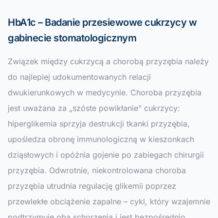
HbA1c – Badanie przesiewowe cukrzycy w
gabinecie stomatologicznym
Związek między cukrzycą a chorobą przyzębia należy
do najlepiej udokumentowanych relacji
dwukierunkowych w medycynie. Choroba przyzębia
jest uważana za „szóste powikłanie" cukrzycy:
hiperglikemia sprzyja destrukcji tkanki przyzębia,
upośledza obronę immunologiczną w kieszonkach
dziąsłowych i opóźnia gojenie po zabiegach chirurgii
przyzębia. Odwrotnie, niekontrolowana choroba
przyzębia utrudnia regulację glikemii poprzez
przewlekłe obciążenie zapalne – cykl, który wzajemnie
podtrzymuje oba schorzenia i jest bezpośrednio