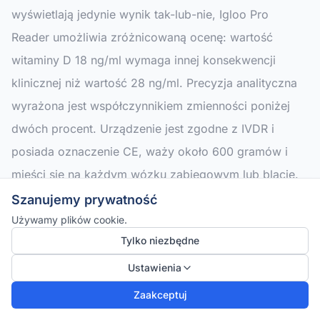
wyświetlają jedynie wynik tak-lub-nie, Igloo Pro
Reader umożliwia zróżnicowaną ocenę: wartość
witaminy D 18 ng/ml wymaga innej konsekwencji
klinicznej niż wartość 28 ng/ml. Precyzja analityczna
wyrażona jest współczynnikiem zmienności poniżej
dwóch procent. Urządzenie jest zgodne z IVDR i
posiada oznaczenie CE, waży około 600 gramów i
mieści się na każdym wózku zabiegowym lub blacie.
Szanujemy prywatność
Przebieg pomiaru chairside można opisać w kilku
Używamy plików cookie.
krokach:
Tylko niezbędne
Ustawienia
Pobranie krwi kapilarnej
Zaakceptuj
– wystarczy nakłucie palca; w zależności od