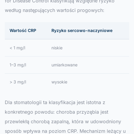
for Disease Control klasyfikują względne ryzyko
według następujących wartości progowych:
Wartość CRP
Ryzyko sercowo-naczyniowe
< 1 mg/l
niskie
1–3 mg/l
umiarkowane
> 3 mg/l
wysokie
Dla stomatologii ta klasyfikacja jest istotna z
konkretnego powodu: choroba przyzębia jest
przewlekłą chorobą zapalną, która w udowodniony
sposób wpływa na poziom CRP. Mechanizm leżący u