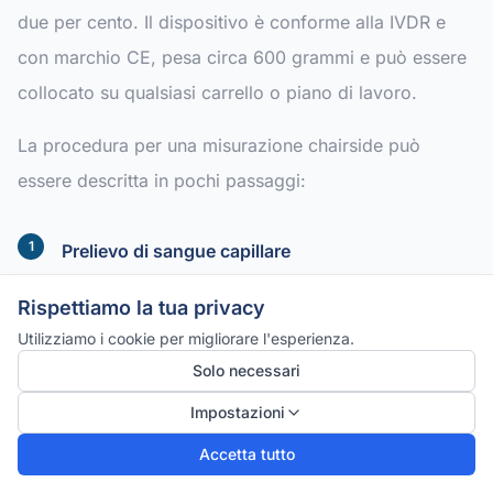
due per cento. Il dispositivo è conforme alla IVDR e
con marchio CE, pesa circa 600 grammi e può essere
collocato su qualsiasi carrello o piano di lavoro.
La procedura per una misurazione chairside può
essere descritta in pochi passaggi:
Prelievo di sangue capillare
– è sufficiente una puntura del dito; a seconda del
Rispettiamo la tua privacy
parametro, sono necessari da 10 a 20 microlitri di
Utilizziamo i cookie per migliorare l'esperienza.
sangue.
Solo necessari
Applicazione del campione
Impostazioni
– il sangue capillare viene applicato sulla cassetta
Accetta tutto
di test preriempita per il biomarcatore desiderato.