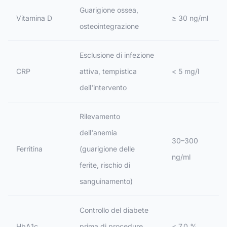
Guarigione ossea,
Vitamina D
≥ 30 ng/ml
osteointegrazione
Esclusione di infezione
CRP
attiva, tempistica
< 5 mg/l
dell'intervento
Rilevamento
dell'anemia
30–300
Ferritina
(guarigione delle
ng/ml
ferite, rischio di
sanguinamento)
Controllo del diabete
HbA1c
prima di procedure
< 7,0 %